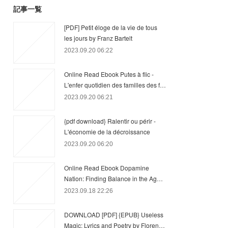
記事一覧
[PDF] Petit éloge de la vie de tous
les jours by Franz Bartelt
2023.09.20 06:22
Online Read Ebook Putes à flic -
L'enfer quotidien des familles des f…
2023.09.20 06:21
{pdf download} Ralentir ou périr -
L'économie de la décroissance
2023.09.20 06:20
Online Read Ebook Dopamine
Nation: Finding Balance in the Ag…
2023.09.18 22:26
DOWNLOAD [PDF] {EPUB} Useless
Magic: Lyrics and Poetry by Floren…