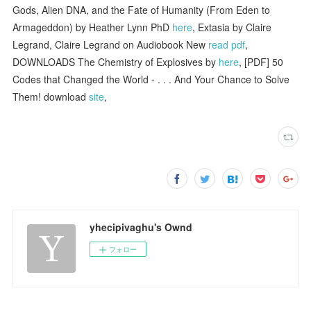
Gods, Alien DNA, and the Fate of Humanity (From Eden to
Armageddon) by Heather Lynn PhD
here
, Extasia by Claire
Legrand, Claire Legrand on Audiobook New
read pdf
,
DOWNLOADS The Chemistry of Explosives by
here
, [PDF] 50
Codes that Changed the World - . . . And Your Chance to Solve
Them! download
site
,
yhecipivaghu's Ownd
フォロー